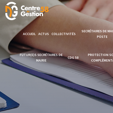
SECRÉTAIRES DE MAI
ACCUEIL
ACTUS
COLLECTIVITÉS
POSTE
Modèles de
FUTUR(E)S SECRÉTAIRES DE
PROTECTION SO
CDG 58
délibérations
MAIRIE
COMPLÉMENTA
Formation secréta
Accès AGIRHE
Clôture de la
PROTECTION
de mairie en Poste
Formation secrétaire
SOCIALE
Accès EMPLOI
CNFPT
de mairie 2025
COMPLÉMENTAI
TERRITORIAL
Formation
Lancement officiel
Actus PSC
Accès CONCOURS
Professionnalisat
Formation Secrétaire
1er Emploi SGM