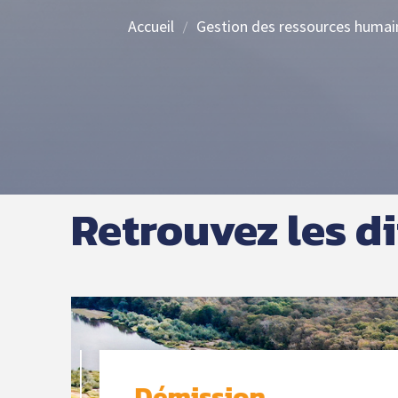
de mairie 2026
CIG GRANDE
Accueil
Gestion des ressources humai
COURONNE
Formation
Actus futur(e)s
Promotion avec
secrétaires de mairie
Services aux
Examen
collectivités
Professionnel
Conseil
Réseau du Centre 
d’administration
Gestion des
Retrouvez les d
secrétaires de mair
COTISATIONS CDG
Revalorisation du
Organigramme
métier des
secrétaires de mair
Coordonnées des
agents
Missions
Démission