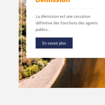
Publicités des
tableaux
La démission est une cessation
d’Avancement de
ger
définitive des fonctions des agents
Grade
publics...
En savoir plus