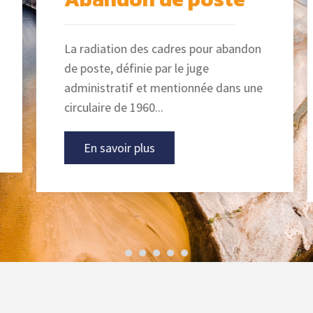
à DAMPIERRE-SOUS-
BOUHY
La radiation des cadres pour abandon
de poste, définie par le juge
Réunion de
administratif et mentionnée dans une
secrétaires de mairie
circulaire de 1960...
à CORVOL
L’ORGUEILLEUX
En savoir plus