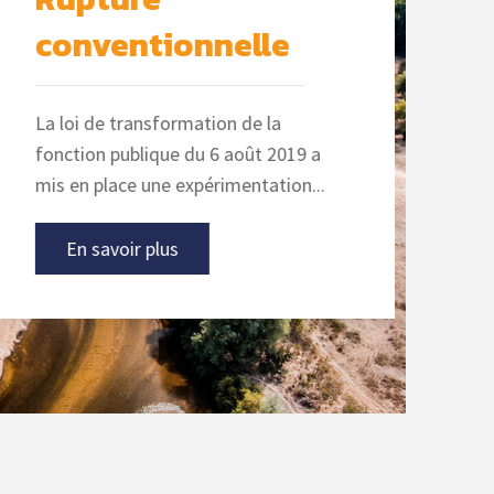
conventionnelle
Le li
terri
La loi de transformation de la
spéci
fonction publique du 6 août 2019 a
trava
mis en place une expérimentation...
être l
En savoir plus
E