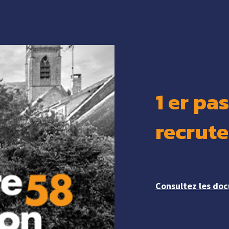
1 er pa
recrut
Consultez les doc