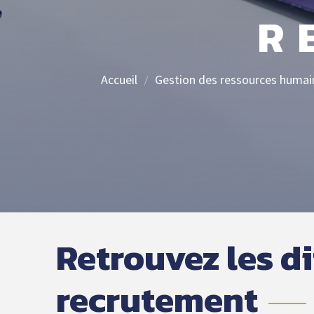
de mairie 2026
CIG GRANDE
R
COURONNE
Formation
Actus futur(e)s
Promotion avec
secrétaires de mairie
Services aux
Examen
Accueil
Gestion des ressources humai
collectivités
Professionnel
Conseil
Réseau du Centre 
d’administration
Gestion des
secrétaires de mair
COTISATIONS CDG
Revalorisation du
Organigramme
métier des
secrétaires de mair
Retrouvez les d
Coordonnées des
agents
recrutement
Missions