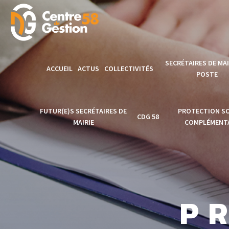
SECRÉTAIRES DE MAI
ACCUEIL
ACTUS
COLLECTIVITÉS
POSTE
Modèles de
FUTUR(E)S SECRÉTAIRES DE
PROTECTION SO
CDG 58
délibérations
MAIRIE
COMPLÉMENTA
Formation secréta
Accès AGIRHE
Clôture de la
PROTECTION
de mairie en Poste
Formation secrétaire
SOCIALE
Accès EMPLOI
CNFPT
de mairie 2025
COMPLÉMENTAI
TERRITORIAL
P
Formation
Lancement officiel
Actus PSC
Accès CONCOURS
Professionnalisat
Formation Secrétaire
1er Emploi SGM