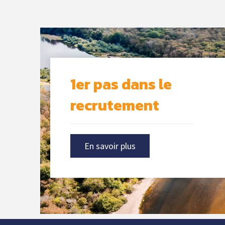
Publicités des
tableaux
d’Avancement de
Grade
1er pas dans le
recrutement
En savoir plus