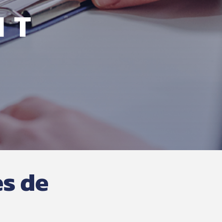
NT
s de 