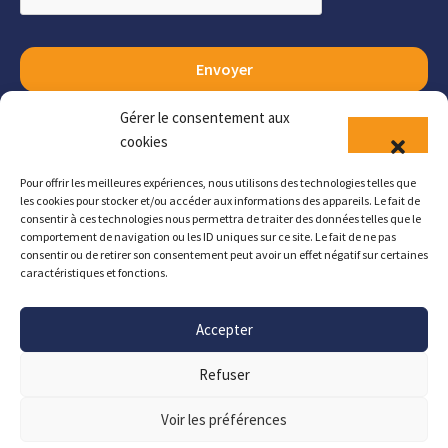
Envoyer
Gérer le consentement aux
cookies
Pour offrir les meilleures expériences, nous utilisons des technologies telles que
les cookies pour stocker et/ou accéder aux informations des appareils. Le fait de
Copyright
©
2026
CDG58
–
Tous droits réservés –
consentir à ces technologies nous permettra de traiter des données telles que le
Création
Mycom
comportement de navigation ou les ID uniques sur ce site. Le fait de ne pas
consentir ou de retirer son consentement peut avoir un effet négatif sur certaines
Mentions légales
caractéristiques et fonctions.
Accepter
Contactez-nous
Refuser
Voir les préférences
Accueil