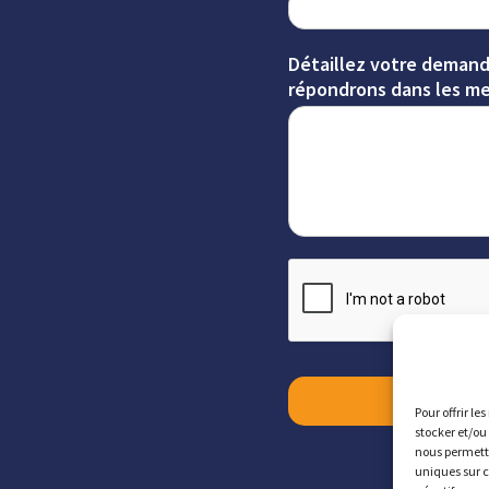
Détaillez votre demand
répondrons dans les mei
Pour offrir le
stocker et/ou
nous permettr
uniques sur c