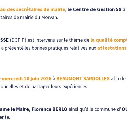
à DAMPIERRE-SOUS-
au des secrétaires de mairie
,
le Centre de Gestion 58
a 
BOUHY
étaires de mairie du Morvan.
Réunion de
secrétaires de mairie
USSE
(DGFIP) est intervenu sur le thème de
la qualité comp
à CORVOL
a présenté les bonnes pratiques relatives aux
attestations 
L’ORGUEILLEUX
e
mercredi 10 juin 2026
à
B
E
AUMONT SARDOLLES
afin de
onnelles et de partager leurs expériences.
ame le Maire, Florence BERLO
ainsi qu’à la commune
d’O
lente.