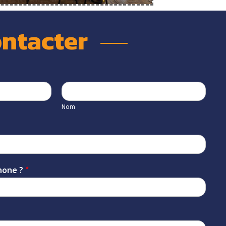
ntacter 
Nom
hone ?
*