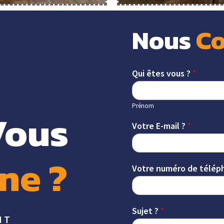
Nous 
Co
Qui êtes vous ?
*
Prénom
Vous 
Votre E-mail ?
*
ne 
? 
Votre numéro de télép
Sujet ?
*
NT