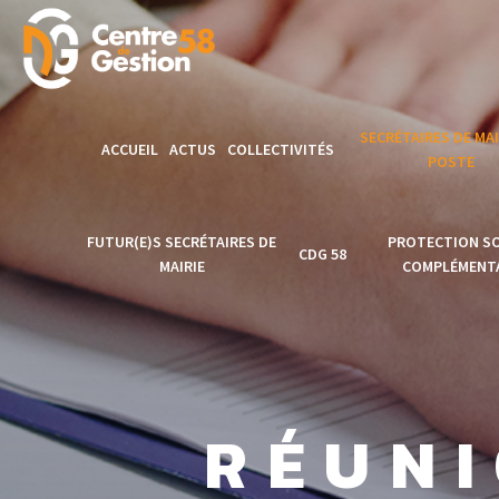
SECRÉTAIRES DE MAI
ACCUEIL
ACTUS
COLLECTIVITÉS
POSTE
Modèles de
FUTUR(E)S SECRÉTAIRES DE
PROTECTION SO
CDG 58
délibérations
MAIRIE
COMPLÉMENTA
Formation secréta
Accès AGIRHE
Clôture de la
PROTECTION
de mairie en Poste
Formation secrétaire
SOCIALE
Accès EMPLOI
CNFPT
de mairie 2025
COMPLÉMENTAI
TERRITORIAL
RÉUNI
Formation
Lancement officiel
Actus PSC
Accès CONCOURS
Professionnalisat
Formation Secrétaire
1er Emploi SGM