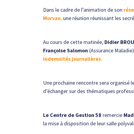
Publicités des
Dans le cadre de l’animation de son
rése
tableaux
Morvan
,
une réunion réunissant les secr
d’Avancement de
Grade
Au cours de cette matinée,
Didier BRO
Françoise Salomon
(Assurance Maladie) 
indemnités journalières.
Une prochaine rencontre sera organisé l
d’échanger sur des thématiques professi
Le Centre de Gestion 58
remercie
Mad
la mise à disposition de leur salle polyva