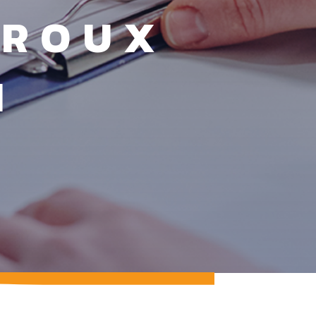
UROUX
N