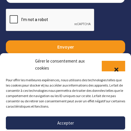
Envoyer
Gérer le consentement aux
cookies
Pour offrir les meilleures expériences, nous utilisons des technologies telles que
les cookies pour stocker et/ou accéder aux informations des appareils. Le fait de
Copyright
©
2026
CDG58
–
Tous droits réservés –
consentir à ces technologies nous permettra de traiter des données telles que le
Création
Mycom
comportement de navigation ou les ID uniques sur ce site. Le fait de ne pas
consentir ou de retirer son consentement peut avoir un effet négatif sur certaines
Mentions légales
caractéristiques et fonctions.
Accepter
Contactez-nous