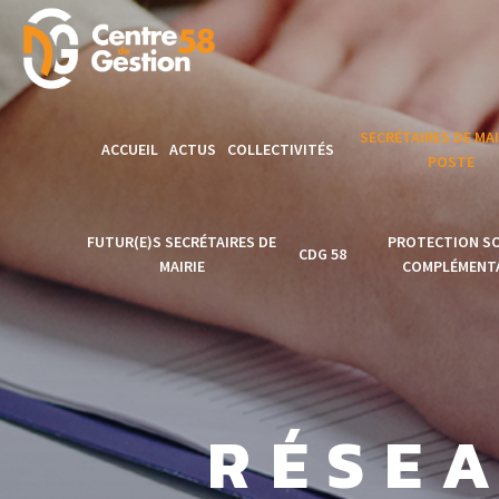
SECRÉTAIRES DE MAI
ACCUEIL
ACTUS
COLLECTIVITÉS
POSTE
Modèles de
FUTUR(E)S SECRÉTAIRES DE
PROTECTION SO
CDG 58
délibérations
MAIRIE
COMPLÉMENTA
Formation secréta
Accès AGIRHE
Clôture de la
PROTECTION
de mairie en Poste
Formation secrétaire
SOCIALE
Accès EMPLOI
CNFPT
de mairie 2025
COMPLÉMENTAI
TERRITORIAL
RÉSEA
Formation
Lancement officiel
Actus PSC
Accès CONCOURS
Professionnalisat
Formation Secrétaire
1er Emploi SGM