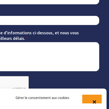
tion interne
OLLES
atoire
on de
2027
taires de mairie
MPIERRE-SOUS-
e d'informations ci-dessous, et nous vous
lleurs délais.
*
HY
on de
taires de mairie
RVOL
GUEILLEUX
Gérer le consentement aux cookies
Envoyer