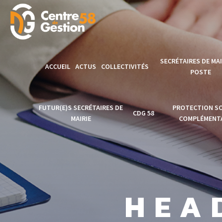
SECRÉTAIRES DE MAI
ACCUEIL
ACTUS
COLLECTIVITÉS
POSTE
Modèles de
FUTUR(E)S SECRÉTAIRES DE
PROTECTION SO
CDG 58
délibérations
MAIRIE
COMPLÉMENTA
Formation secréta
Accès AGIRHE
Clôture de la
PROTECTION
de mairie en Poste
Formation secrétaire
SOCIALE
Accès EMPLOI
CNFPT
de mairie 2025
COMPLÉMENTAI
TERRITORIAL
HEA
Formation
Lancement officiel
Actus PSC
Accès CONCOURS
Professionnalisat
Formation Secrétaire
1er Emploi SGM