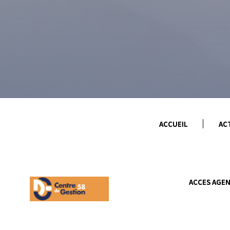
de mairie 2026
CIG GRANDE
COURONNE
Formation
Actus futur(e)s
Promotion avec
secrétaires de mairie
Services aux
Examen
collectivités
Professionnel
Conseil
Réseau du Centre 
d’administration
Gestion des
secrétaires de mair
ACCUEIL
AC
COTISATIONS CDG
Revalorisation du
Organigramme
métier des
secrétaires de mair
Coordonnées des
ACCES AGE
agents
Emploi
Missions