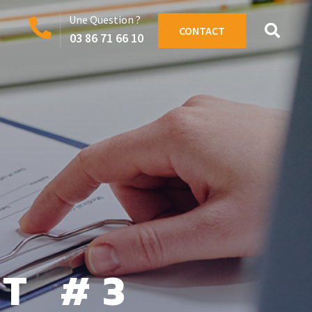
Une Question ?
CONTACT
03 86 71 66 10
T #3